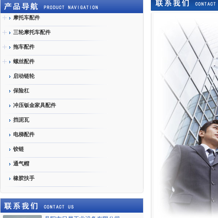
摩托车配件
三轮摩托车配件
拖车配件
螺丝配件
启动链轮
保险杠
冲压钣金家具配件
挡泥瓦
电梯配件
铰链
通气帽
橡胶扶手