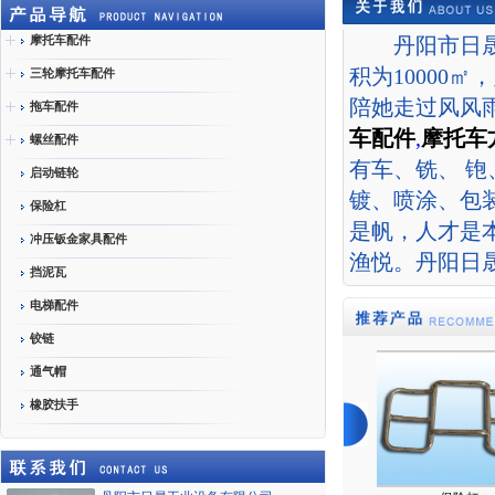
摩托车配件
丹阳市日晟工
积为10000
三轮摩托车配件
陪她走过风风
拖车配件
车配件
,
摩托车
螺丝配件
有车、铣、 
启动链轮
镀、喷涂、包
保险杠
是帆，人才是
冲压钣金家具配件
渔悦。丹阳日
挡泥瓦
电梯配件
铰链
通气帽
橡胶扶手